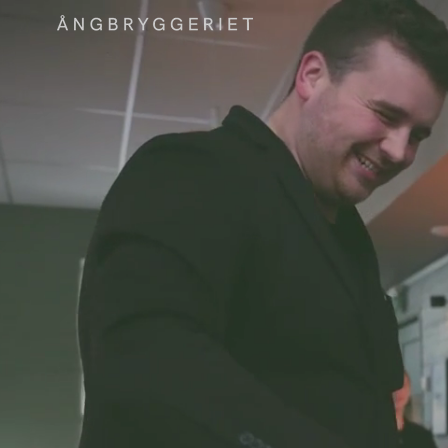
En r
i