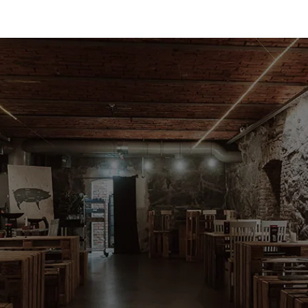
Du har väl inte missat vår bakficka
Oglamoröst. En gömd pärla i samma hus som
Ångbryggeriet. Kontakta oss för att boka
lokalen