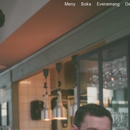
Meny
Boka
Evenemang
De
estaurang be
 hjärtat av Pit