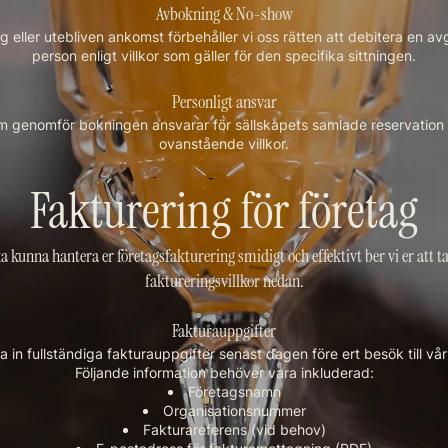
Avbokning & No-show
 eller utebliven ankomst förbehåller vi oss rätten att debitera en av
person enligt villkor som gäller för den specifika sittningen.
Personligt ansvar
 genomför bokningen ansvarar för sällskapets samlade reservatio
ovanstående villkor.
Fakturering för företag
ka kunna hantera er företagsfakturering smidigt och effektivt ber vi er att t
faktureringsvillkor nedan.
Fakturauppgifter
a in fullständiga fakturauppgifter senast dagen före ert besök till vå
Följande information behöver vara inkluderad:
Företagsnamn
Organisationsnummer
Fakturareferens (vid behov)