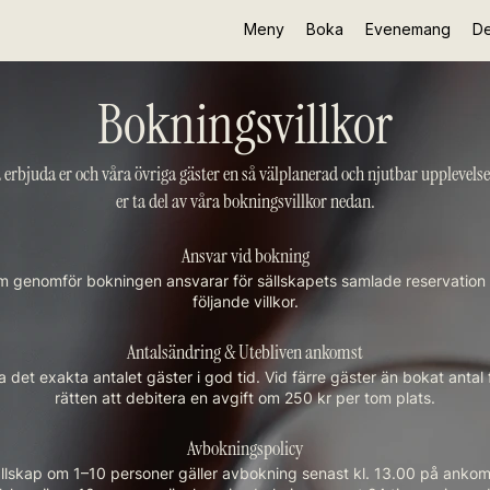
Meny
Boka
Evenemang
De
Bokningsvillkor
a erbjuda er och våra övriga gäster en så välplanerad och njutbar upplevelse
er ta del av våra bokningsvillkor nedan.
Ansvar vid bokning
 genomför bokningen ansvarar för sällskapets samlade reservatio
följande villkor.
Antalsändring & Utebliven ankomst
 det exakta antalet gäster i god tid. Vid färre gäster än bokat antal 
rätten att debitera en avgift om 250 kr per tom plats.
Avbokningspolicy
ällskap om 1–10 personer gäller avbokning senast kl. 13.00 på anko