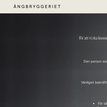
För att vi ska kunn
Den person som
Vänligen bekräfta
För s