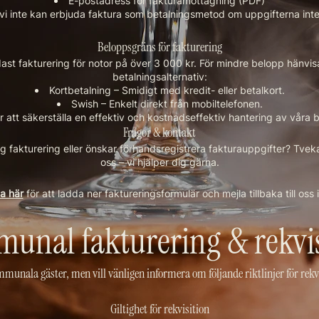
E-postadress för fakturamottagning (PDF)
vi inte kan erbjuda faktura som betalningsmetod om uppgifterna inte 
Beloppsgräns för fakturering
ast fakturering för notor på över 3 000 kr. För mindre belopp hänvisar 
betalningsalternativ:
Kortbetalning – Smidigt med kredit- eller betalkort.
Swish – Enkelt direkt från mobiltelefonen.
ör att säkerställa en effektiv och kostnadseffektiv hantering av våra b
Frågor & kontakt
ng fakturering eller önskar förhandsregistrera fakturauppgifter? Tveka
oss – vi hjälper dig gärna.
ka här
för att ladda ner faktureringsformulär och mejla tillbaka till oss i
unal fakturering & rekvis
unala gäster, men vill vänligen informera om följande riktlinjer för rekv
Giltighet för rekvisition