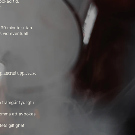
bokad tid.
.
r 30 minuter utan
s vid eventuell
älplanerad upplevelse
 framgår tydligt i
 komma att avbokas
ts giltighet.