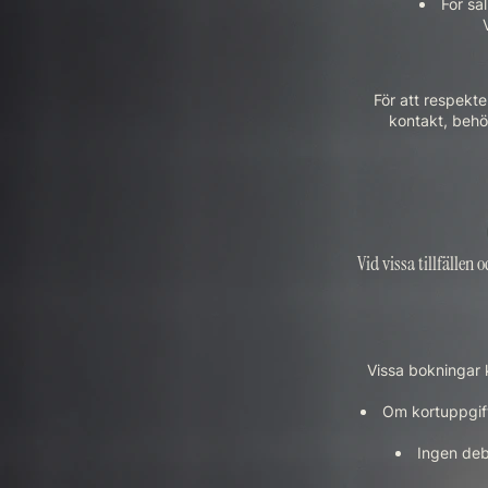
För sä
För att respekte
kontakt, behöv
Vid vissa tillfällen
Vissa bokningar k
Om kortuppgift
Ingen deb