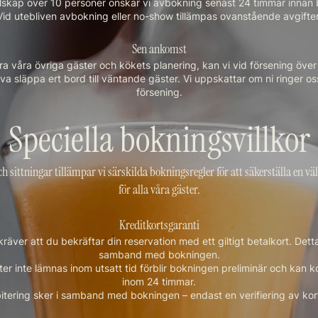
llskap över 10 personer önskar vi avbokning senast 24 timmar innan 
Vid utebliven avbokning eller no-show tillämpas ovanstående avgifter
Sen ankomst
ra våra övriga gäster och kökets planering, kan vi vid försening öve
a släppa ert bord till väntande gäster. Vi uppskattar om ni ringer os
försening.
Speciella bokningsvillkor
 och sittningar tillämpar vi särskilda bokningsregler för att säkerställa en v
för alla våra gäster.
Kreditkortsgaranti
räver att du bekräftar din reservation med ett giltigt betalkort. Detta
samband med bokningen.
er inte lämnas inom utsatt tid förblir bokningen preliminär och kan
inom 24 timmar.
itering sker i samband med bokningen – endast en verifiering av korte