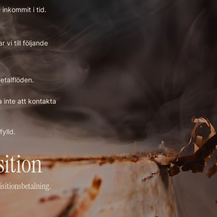
inkommit i tid.
vi till följande
etalflöden.
 inte att kontakta
fylld.
ition
isitionsbetalning.