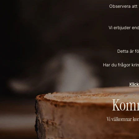
Observera att 
Vi erbjuder end
Detta är f
Har du frågor kri
Klic
Komm
Vi välkomnar komm