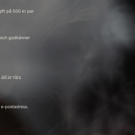
gift på 500 kr per
n och godkänner
a del av våra
r e-postadress.