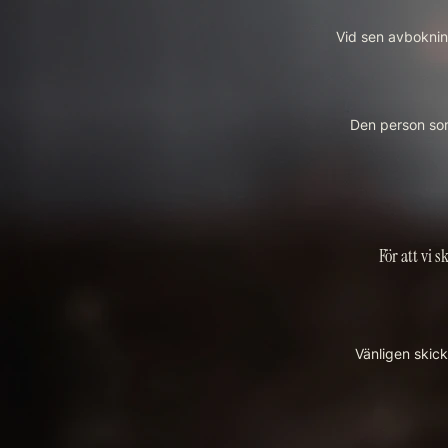
Vid sen avbokning
Den person som
För att vi s
Vänligen skick